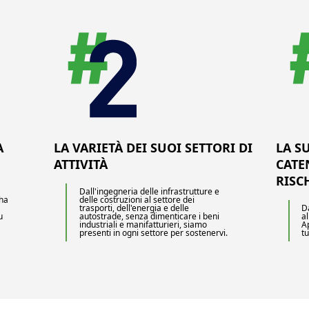
A
LA VARIETÀ DEI SUOI SETTORI DI
LA S
ATTIVITÀ
CATE
RISC
Dall'ingegneria delle infrastrutture e
 ha
delle costruzioni al settore dei
trasporti, dell'energia e delle
D
u
autostrade, senza dimenticare i beni
al
industriali e manifatturieri, siamo
A
presenti in ogni settore per sostenervi.
tu