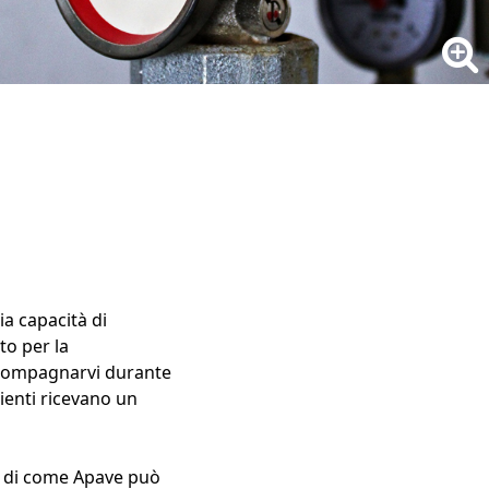
a capacità di
to per la
accompagnarvi durante
lienti ricevano un
re di come Apave può